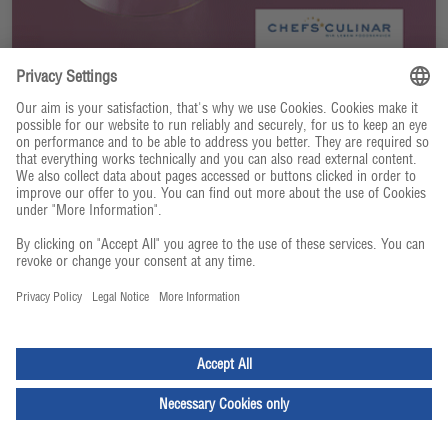
Heissgetränke