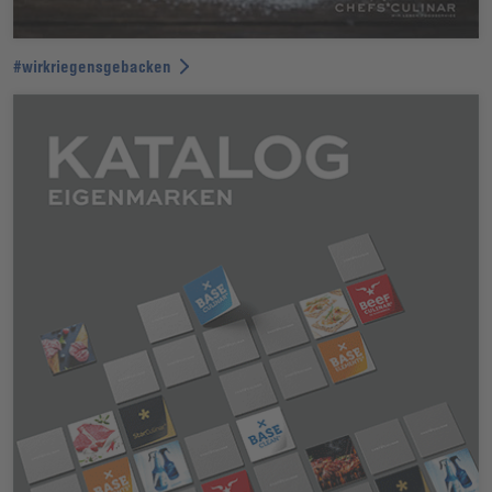
#wirkriegensgebacken