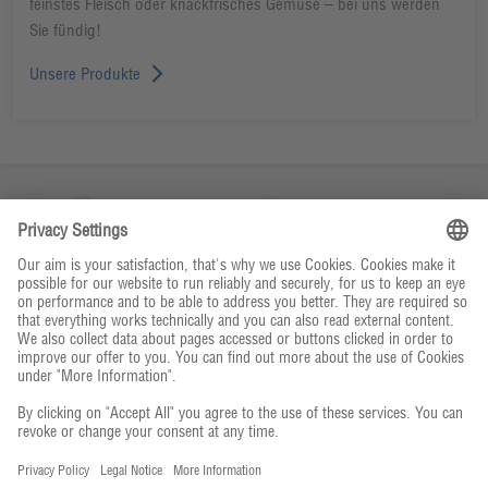
feinstes Fleisch oder knackfrisches Gemüse – bei uns werden
Sie fündig!
Unsere Produkte
Unternehmen
Kontakt & Service
Bestellwege
© CHEFS CULINAR